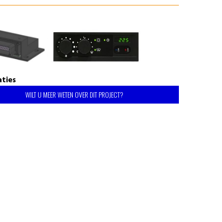
aties
WILT U MEER WETEN OVER DIT PROJECT?